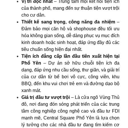
Vị trí độc nhất
– Trung tâm mọi kết nối tiện ích
của thành phố, mang đến sự thuận tiện vượt trội
cho cư dân.
Thiết kế sang trọng, công năng đa nhiệm
–
Đảm bảo mọi căn hộ và shophouse đều tối ưu
hóa không gian sống, dễ dàng phục vụ mục đích
kinh doanh hoặc sinh hoạt, đáp ứng đầy đủ các
tiêu chuẩn sống hiện đại nhất.
Tiện ích đẳng cấp lần đầu tiên xuất hiện tại
Phổ Yên
– Dự án sở hữu chuỗi tiện ích đa
dạng, đáp ứng nhu cầu sống, thư giãn, và giải trí
của cư dân từ bể bơi vô cực, công viên, khu
BBQ, đến khu vui chơi trẻ em và đường dạo bộ
xanh mát.
Giá trị đầu tư vượt trội
– Là cửa ngõ Vùng Thủ
đô, nơi đang đón sóng phát triển của các trung
tâm công nghiệp công nghệ cao và đầu tư FDI
mạnh mẽ, Central Square Phổ Yên là lựa chọn
lý tưởng cho các nhà đầu tư đang tìm kiếm cơ