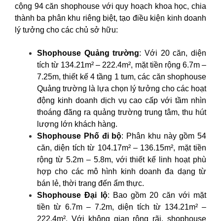
cộng 94 căn shophouse với quy hoạch khoa học, chia
thành ba phân khu riêng biệt, tạo điều kiện kinh doanh
lý tưởng cho các chủ sở hữu:
Shophouse Quảng trường
: Với 20 căn, diện
tích từ 134.21m² – 222.4m², mặt tiền rộng 6.7m –
7.25m, thiết kế 4 tầng 1 tum, các căn shophouse
Quảng trường là lựa chọn lý tưởng cho các hoạt
động kinh doanh dịch vụ cao cấp với tầm nhìn
thoáng đãng ra quảng trường trung tâm, thu hút
lượng lớn khách hàng.
Shophouse Phố đi bộ
: Phân khu này gồm 54
căn, diện tích từ 104.17m² – 136.15m², mặt tiền
rộng từ 5.2m – 5.8m, với thiết kế linh hoạt phù
hợp cho các mô hình kinh doanh đa dạng từ
bán lẻ, thời trang đến ẩm thực.
Shophouse Đại lộ
: Bao gồm 20 căn với mặt
tiền từ 6.7m – 7.2m, diện tích từ 134.21m² –
222.4m². Với không gian rộng rãi, shophouse