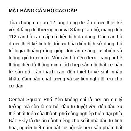
MẶT BẰNG CĂN HỘ CAO CẤP
Tòa chung cư cao 12 tầng trong dự án được thiết kế
với 4 tầng đế thương mại và 8 tầng căn hộ, mang đến
112 căn hộ cao cấp có diện tích đa dạng. Các căn hộ
được thiết kế tinh tế, tối ưu hóa diện tích sử dụng, bố
trí logia thoáng rộng giúp đón ánh sáng tự nhiên và
luồng gió tươi mới. Mỗi căn hộ đều được trang bị hệ
thống điện tử thông minh, tích hợp sẵn nội thất cơ bản
từ sàn gỗ, trần thạch cao, đến thiết bị vệ sinh nhập
khẩu, đảm bảo chất lượng và sự tiện nghi tối ưu cho
cư dân.
Central Square Phổ Yên không chỉ là nơi an cư lý
tưởng mà còn là cơ hội đầu tư tuyệt vời, đón đầu xu
thế phát triển của thành phố công nghiệp hiện đại phía
Bắc. Đây là dự án dành riêng cho số ít nhà đầu tư tinh
hoa, người biết nắm bắt cơ hội sở hữu sản phẩm bất