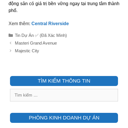
động sản có giá trị bền vững ngay tại trung tâm thành
phố.
Xem thêm:
Central Riverside
Danh
Tin Dự Án ✅ (Đã Xác Minh)
mục
Masteri Grand Avenue
Majestic City
TÌM KIẾM THÔNG TIN
Tìm
kiếm
cho:
PHÒNG KINH DOANH DỰ ÁN