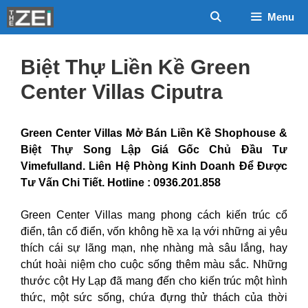
Chuyển
Menu
đến
nội
dung
Biệt Thự Liền Kề Green
Center Villas Ciputra
Green Center Villas Mở Bán Liền Kề Shophouse &
Biệt Thự Song Lập Giá Gốc Chủ Đầu Tư
Vimefulland. Liên Hệ Phòng Kinh Doanh Để Được
Tư Vấn Chi Tiết. Hotline : 0936.201.858
Green Center Villas mang phong cách kiến trúc cổ
điển, tân cổ điển, vốn không hề xa lạ với những ai yêu
thích cái sự lãng mạn, nhẹ nhàng mà sâu lắng, hay
chút hoài niệm cho cuộc sống thêm màu sắc. Những
thước cột Hy Lạp đã mang đến cho kiến trúc một hình
thức, một sức sống, chứa đựng thử thách của thời