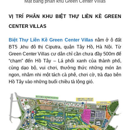
Mặt bằng phân khu Green Center Villas
VỊ TRÍ PHÂN KHU BIỆT THỰ LIỀN KỀ GREEN
CENTER VILLAS
Biệt Thự Liền Kề Green Center Villas
nằm ở ô đất
BT5 ,khu đô thị Ciputra, quận Tây Hồ, Hà Nội. Từ
Green Center Villas cư dân chỉ cần chưa đầy 500m để
“chạm” đến Hồ Tây – Lá phổi xanh của thành phố,
cùng dạo bộ, vui chơi, thưởng thức những món ăn
ngon, nhâm nhi một tách cà phê, chơi cờ, trà đạo bên
Hồ Tây vào những buổi chiều tà lộng gió.