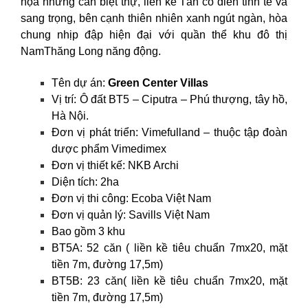
họa những căn biệt thự, liền kề Tân cổ điển tinh tế và
sang trọng, bên cạnh thiên nhiên xanh ngút ngàn, hòa
chung nhịp đập hiện đại với quần thể khu đô thị
NamThăng Long năng động.
Tên dự án:
Green Center Villas
Vị trí: Ô đất BT5 – Ciputra – Phú thượng, tây hồ,
Hà Nội.
Đơn vị phát triển: Vimefulland – thuộc tập đoàn
dược phẩm Vimedimex
Đơn vị thiết kế: NKB Archi
Diện tích: 2ha
Đơn vị thi công: Ecoba Việt Nam
Đơn vị quản lý: Savills Việt Nam
Bao gồm 3 khu
BT5A: 52 căn ( liền kề tiêu chuẩn 7mx20, mặt
tiền 7m, đường 17,5m)
BT5B: 23 căn( liền kề tiêu chuẩn 7mx20, mặt
tiền 7m, đường 17,5m)